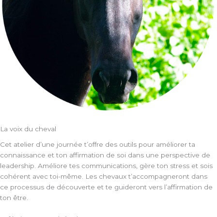
La voix du cheval
Cet atelier d’une journée t’offre des outils pour améliorer ta
connaissance et ton affirmation de soi dans une perspective de
leadership. Améliore tes communications, gère ton stress et sois
cohérent avec toi-même. Les chevaux t’accompagneront dans
ce processus de découverte et te guideront vers l’affirmation de
ton être.