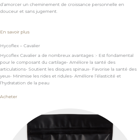
d’amorcer un cheminement de croissance personnelle en
douceur et sans jugement.
En savoir plus
Hycoflex – Cavalier
Hycoflex Cavalier a de nombreux avantages :- Est fondamental
pour le composant du cartilage- Améliore la santé des
articulations- Soutient les disques spinaux- Favorise la santé des
yeux- Minimise les rides et ridules- Améliore l’élasticité et
l’hydratation de la peau
Acheter