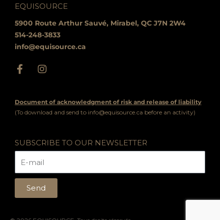
EQUISOURCE
5900 Route Arthur Sauvé, Mirabel, QC J7N 2W4
514-248-3833
info@equisource.ca
F
I
a
n
c
s
e
t
Document of acknowledgment of risk and release of liability
b
a
(To download and send to
info@equisource.ca
before an activity)
o
g
o
r
k
a
SUBSCRIBE TO OUR NEWSLETTER
-
m
f
Send